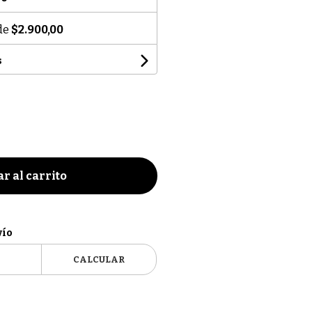
 de
$2.900,00
s
r al carrito
vío
CALCULAR