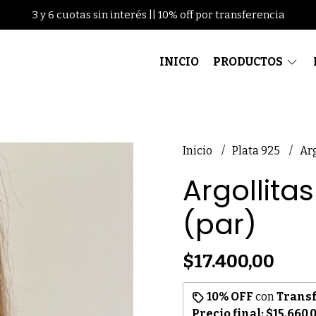
3 y 6 cuotas sin interés || 10% off por transferencia
INICIO
PRODUCTOS
Inicio
Plata 925
Arg
Argollitas 
(par)
$17.400,00
10% OFF
con
Trans
Precio final:
$15.660,