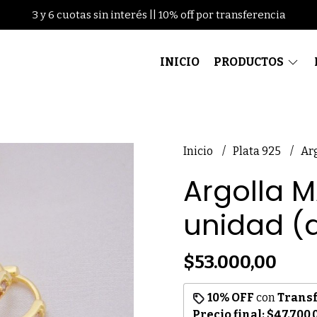
3 y 6 cuotas sin interés || 10% off por transferencia
INICIO
PRODUCTOS
Inicio
Plata 925
Ar
Argolla 
unidad (
$53.000,00
10% OFF
con
Trans
Precio final:
$47.700,