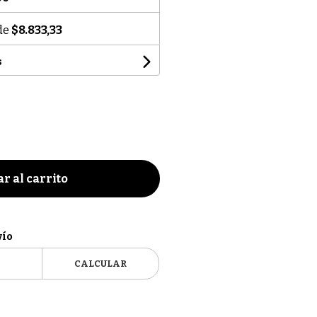
 de
$8.833,33
s
r al carrito
vío
CALCULAR