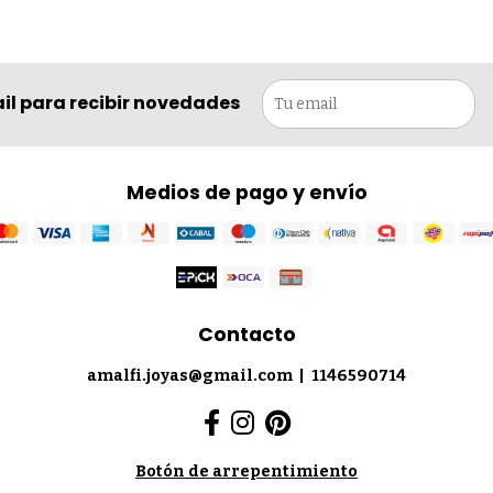
il para recibir novedades
Medios de pago y envío
Contacto
amalfi.joyas@gmail.com
|
1146590714
Botón de arrepentimiento