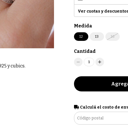
Ver cuotas y descuento
Medida
12
13
16
Cantidad
1
925 y cubics.
Agrega
Calculá el costo de en