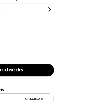
s
r al carrito
vío
CALCULAR