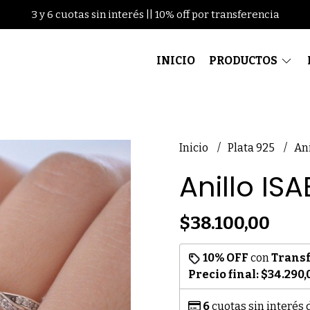
3 y 6 cuotas sin interés || 10% off por transferencia
INICIO
PRODUCTOS
Inicio
Plata 925
An
Anillo ISA
$38.100,00
10% OFF
con
Trans
Precio final:
$34.290,
6
cuotas sin interés