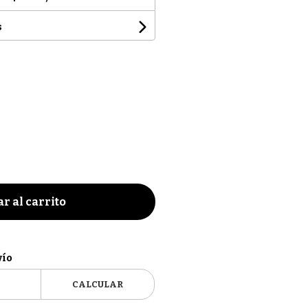
s
r al carrito
vío
CALCULAR