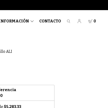
INFORMACIÓN
CONTACTO
0
llo ALI
ferencia
00
 de
$5.283,33