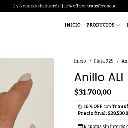
3 y 6 cuotas sin interés || 10% off por transferencia
INICIO
PRODUCTOS
Inicio
Plata 925
Ani
Anillo ALI
$31.700,00
10% OFF
con
Trans
Precio final:
$28.530,
6
cuotas sin interés