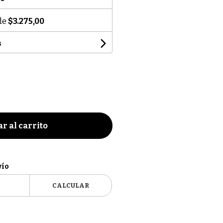
 de
$3.275,00
s
r al carrito
vío
CALCULAR