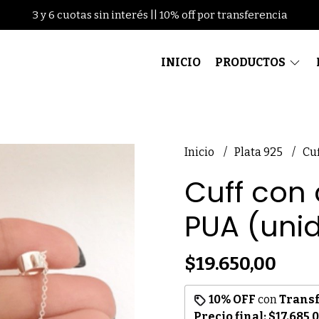
3 y 6 cuotas sin interés || 10% off por transferencia
INICIO
PRODUCTOS
Inicio
Plata 925
Cu
Cuff con
PUA (uni
$19.650,00
10% OFF
con
Trans
Precio final:
$17.685,