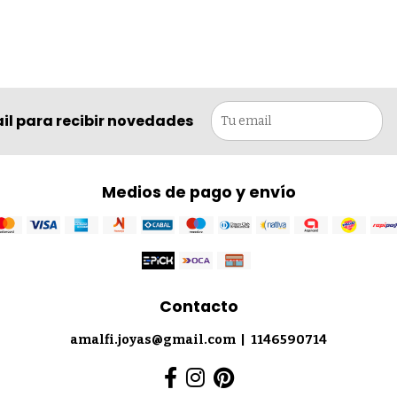
il para recibir novedades
Medios de pago y envío
Contacto
amalfi.joyas@gmail.com
|
1146590714