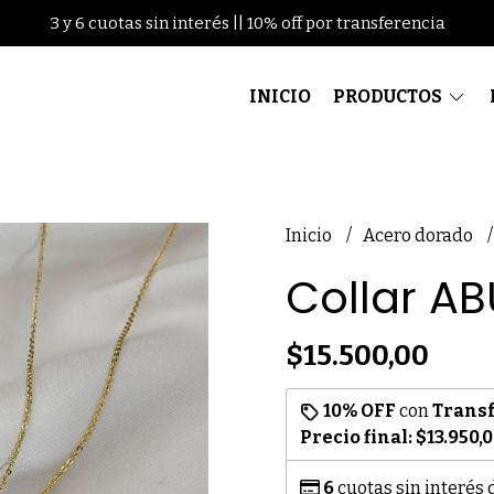
3 y 6 cuotas sin interés || 10% off por transferencia
INICIO
PRODUCTOS
Inicio
Acero dorado
Collar A
$15.500,00
10% OFF
con
Trans
Precio final:
$13.950,
6
cuotas sin interés