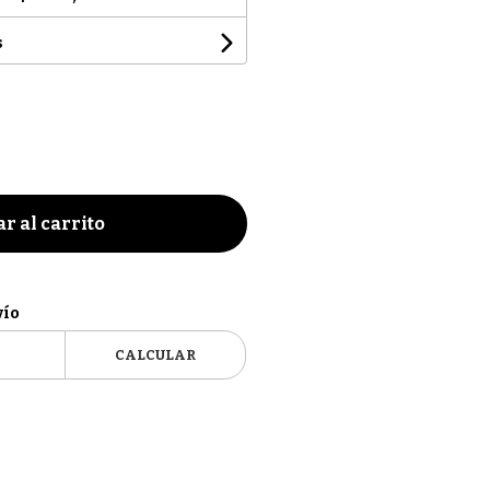
s
r al carrito
vío
CALCULAR